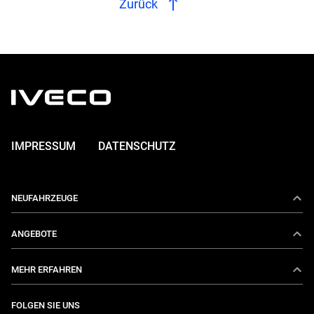
Zurück
IMPRESSUM
DATENSCHUTZ
NEUFAHRZEUGE
Daily
ANGEBOTE
eDaily
Aktionen
MEHR ERFAHREN
Eurocargo
IVECO Services
Über uns
FOLGEN SIE UNS