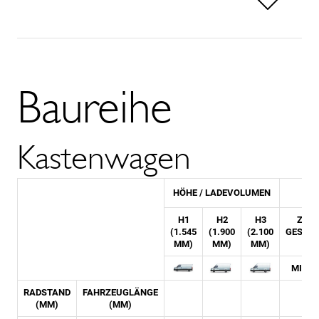
Weniger anzeigen
Baureihe
Kastenwagen
HÖHE / LADEVOLUMEN
H1
H2
H3
ZULÄ
(1.545
(1.900
(2.100
GESAM
MM)
MM)
MM)
MIN.
RADSTAND
FAHRZEUGLÄNGE
(MM)
(MM)