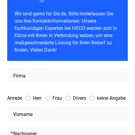
Wir sind gerne für Sie da. Bitte hinterlassen Sie
uns Ihre Kontaktinformationen: Unsere
fachkundigen Experten bei IVECO werden sich in
Kürze mit Ihnen in Verbindung setzen, um eine
maßgeschneiderte Lösung für Ihren Bedarf zu
finden. Vielen Dank!
Firma
Anrede
Herr
Frau
Divers
keine Angabe
Vorname
Nachname