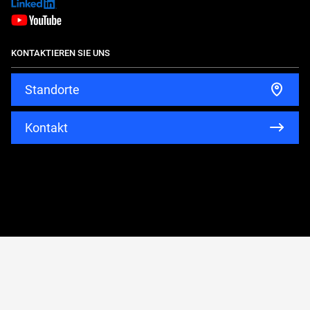
X-Way
TCO Rechner
T-Way
Gebrauchte
KONTAKTIEREN SIE UNS
Reisemobile
Standorte
Kontakt