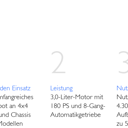
2
eden Einsatz
Leistung
Nutz
mfangreiches
3,0-Liter-Motor mit
Nutz
ot an 4x4
180 PS und 8-Gang-
4.3
und Chassis
Automatikgetriebe
Auf
Modellen
zu 