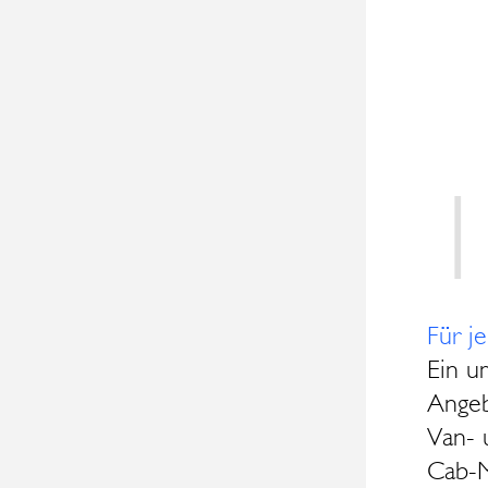
1
Für j
Ein u
Angeb
Van- 
Cab-