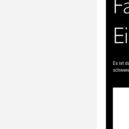
F
E
Es ist d
schwere