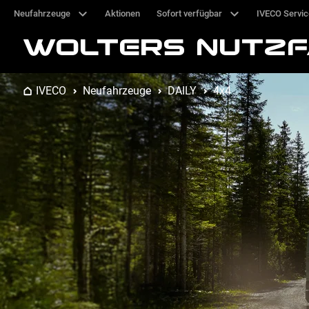
Neufahrzeuge
Aktionen
Sofort verfügbar
IVECO Servi
WOLTERS NUTZ
IVECO
Neufahrzeuge
DAILY
4x4