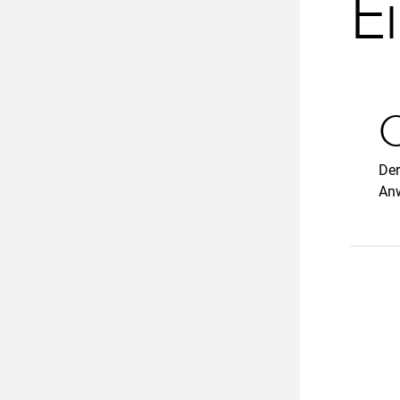
E
O
Der
Anw